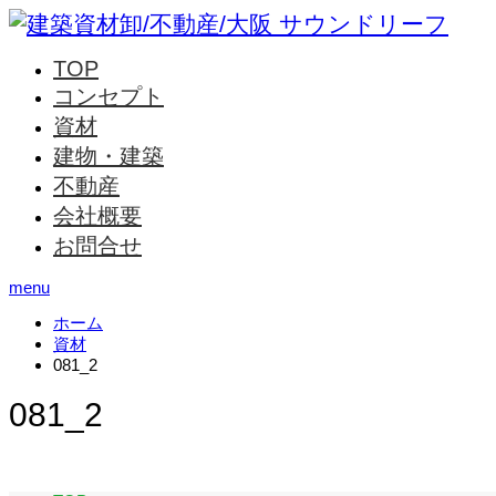
TOP
コンセプト
資材
建物・建築
不動産
会社概要
お問合せ
menu
ホーム
資材
081_2
081_2